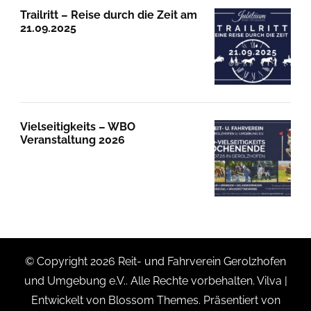
Trailritt – Reise durch die Zeit am
21.09.2025
Vielseitigkeits – WBO
Veranstaltung 2026
© Copyright 2026
Reit- und Fahrverein Gerolzhofen
und Umgebung e.V.
. Alle Rechte vorbehalten.
Vilva |
Entwickelt von
Blossom Themes
. Präsentiert von