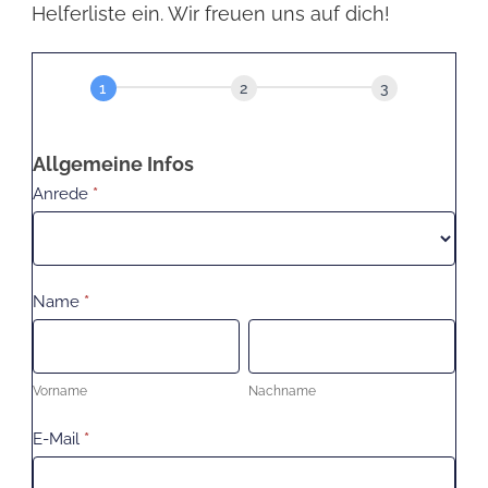
Helferliste ein. Wir freuen uns auf dich!
Helfen macht Spaß –
VielseitigkeitsWBO2026
Allgemeine Infos
Anrede
*
Name
*
Vorname
Nachname
Vorname
Nachname
E-Mail
*