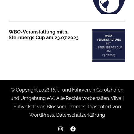
WBO-Veranstaltung mit 1.
Sternbergs Cup am 23.07.2023
© Copyright 2026
Reit- und Fahrverein Gerolzhofen
und Umgebung e.V.
. Alle Rechte vorbehalten.
Vilva |
Entwickelt von
Blossom Themes
. Präsentiert von
WordPress
.
Datenschutzerklärung