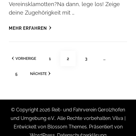
Vereinsklamotten?Na dann, lege los! Zeige
deine Zugehörigkeit mit …
MEHR ERFAHREN
Seitennummerierung
SEITE
SEITE
SEITE
1
2
3
…
VORHERIGE
der
SEITE
5
NÄCHSTE
Beiträge
© Copyright 2026
Reit- und Fahrverein Gerolzhofen
und Umgebung e.V.
. Alle Rechte vorbehalten.
Vilva |
Entwickelt von
Blossom Themes
. Präsentiert von
WordPress
.
Datenschutzerklärung